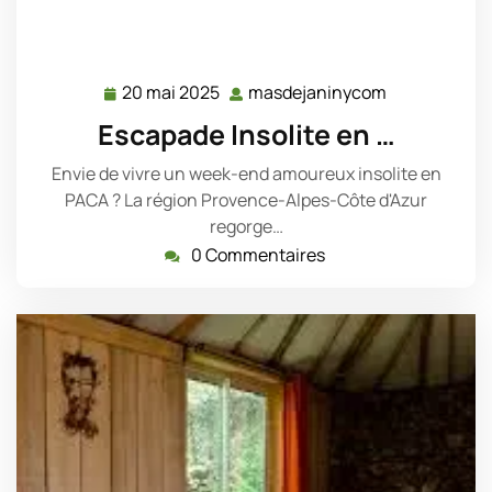
20 mai 2025
masdejaninycom
20
masdejanin
mai
Escapade Insolite en …
2025
Envie de vivre un week-end amoureux insolite en
PACA ? La région Provence-Alpes-Côte d'Azur
regorge…
0 Commentaires