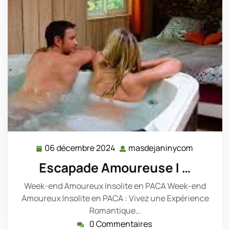
06 décembre 2024
masdejaninycom
06
masdeja
décembre
Escapade Amoureuse I …
2024
Week-end Amoureux Insolite en PACA Week-end
Amoureux Insolite en PACA : Vivez une Expérience
Romantique…
0 Commentaires