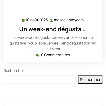
10 août 2023
masdejaninycom
10
masdejanin
août
Un week-end dégusta …
2023
Le week-end dégustation vin : une expérience
gustative inoubliable Le week-end dégustation vin
est devenu…
0 Commentaires
Rechercher
Rechercher
Derniers messages