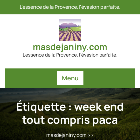
Passer
L'essence de la Provence, l'évasion parfaite.
au
contenu
masdejaniny.com
L'essence de la Provence, l'évasion parfaite.
Menu
Étiquette :
week end
tout compris paca
masdejaniny.com
>>