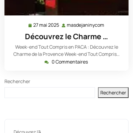
27 mai 2025
masdejaninycom
27
masdejanin
mai
Découvrez le Charme …
2025
Week-end Tout Compris en PACA : Découvrez le
Charme de la Provence Week-end Tout Compris…
0 Commentaires
Rechercher
Rechercher
Derniers messages
Découvrez l’A …