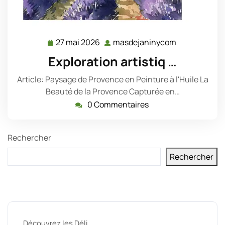
27 mai 2026
masdejaninycom
27
masdejanin
mai
Exploration artistiq …
2026
Article: Paysage de Provence en Peinture à l'Huile La
Beauté de la Provence Capturée en…
0 Commentaires
Rechercher
Rechercher
Derniers messages
Découvrez les Déli …