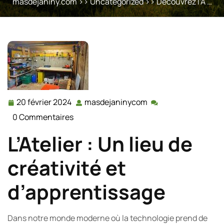
masdejaniny.com
>>
Uncategorized
>> Découvrez l’A …
20 février 2024
masdejaninycom
20
masdejaninycom
février
0 Commentaires
2024
L’Atelier : Un lieu de
créativité et
d’apprentissage
Dans notre monde moderne où la technologie prend de